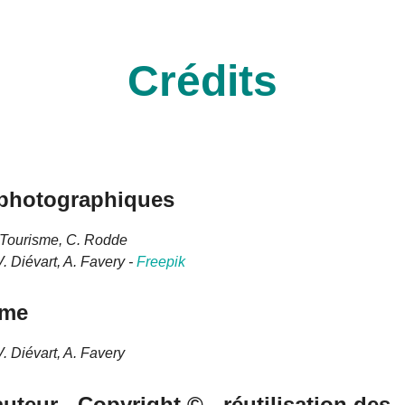
Crédits
 photographiques
Tourisme, C. Rodde
V. Diévart, A. Favery -
Freepik
sme
. Diévart, A. Favery
auteur - Copyright © - réutilisation des